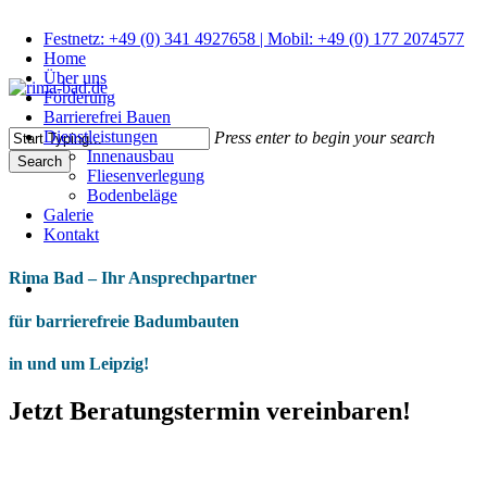
Skip
to
Festnetz: +49 (0) 341 4927658 | Mobil: +49 (0) 177 2074577
main
Home
content
Über uns
Förderung
search
Menu
Barrierefrei Bauen
Dienstleistungen
Press enter to begin your search
Innenausbau
Search
Fliesenverlegung
Close
Bodenbeläge
Search
Galerie
Kontakt
Rima Bad – Ihr Ansprechpartner
search
für barrierefreie Badumbauten
in und um Leipzig!
Jetzt Beratungstermin vereinbaren!