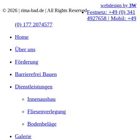
Close
webdesign by
3W
© 2026 | rima-bad.de | All Rights Reserved
Menu
Festnetz: +49 (0) 341
4927658 | Mobil: +49
(0) 177 2074577
Home
Über uns
Förderung
Barrierefrei Bauen
Dienstleistungen
Innenausbau
Fliesenverlegung
Bodenbeläge
Galerie