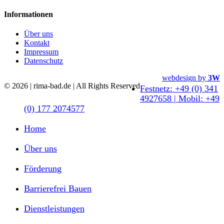
Informationen
Über uns
Kontakt
Impressum
Datenschutz
Close
webdesign by
3W
© 2026 | rima-bad.de | All Rights Reserved
Menu
Festnetz: +49 (0) 341
4927658 | Mobil: +49
(0) 177 2074577
Home
Über uns
Förderung
Barrierefrei Bauen
Dienstleistungen