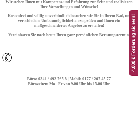
Wir stehen Ihnen mit Kompetenz und Erfahrung zur Seite und realisieren
Ihre Vorstellungen und Wünsche!
Kostenfrei und völlig unverbindlich besuchen wir Sie in Ihrem Bad, um
4.000 € Förderung sichern!
verschiedene Umbaumöglichkeiten zu prüfen und Ihnen ein
maßgeschneidertes Angebot zu erstellen!
Vereinbaren Sie noch heute Ihren ganz persönlichen Beratungstermin!
Ein Anruf, der sich lohnt!
Büro: 0341 / 492 765 8 | Mobil: 0177 / 207 45 77
Bürozeiten: Mo - Fr von 9.00 Uhr bis 15.00 Uhr
Wir als Badexperte verwandeln in nur 24 h
schnell und sauber
Ihre alte unfallrisikobehaftete Badewanne in eine
sichere, begehbare Duschoase!