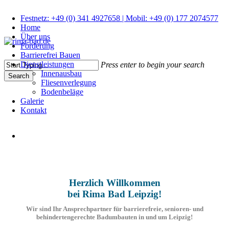
Skip
to
Festnetz: +49 (0) 341 4927658 | Mobil: +49 (0) 177 2074577
main
Home
content
Über uns
Förderung
search
Menu
Barrierefrei Bauen
Dienstleistungen
Press enter to begin your search
Innenausbau
Search
Fliesenverlegung
Close
Bodenbeläge
Search
Galerie
Kontakt
search
Herzlich Willkommen
bei Rima Bad Leipzig!
Wir sind Ihr Ansprechpartner für barrierefreie, senioren- und
behindertengerechte Badumbauten in und um Leipzig!