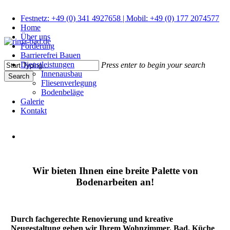
Skip
to
Festnetz: +49 (0) 341 4927658 | Mobil: +49 (0) 177 2074577
main
Home
content
Über uns
Förderung
search
Menu
Barrierefrei Bauen
Dienstleistungen
Press enter to begin your search
Innenausbau
Search
Fliesenverlegung
Close
Bodenbeläge
Search
Galerie
Kontakt
search
Wir bieten Ihnen eine breite Palette von
Bodenarbeiten an!
Durch fachgerechte Renovierung und kreative
Neugestaltung geben wir Ihrem Wohnzimmer, Bad, Küche