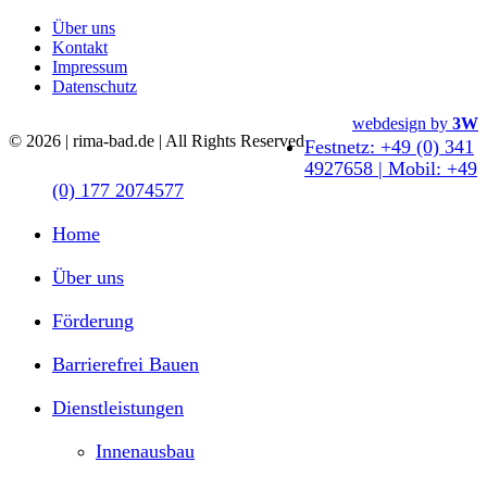
Über uns
Kontakt
Impressum
Datenschutz
Close
webdesign by
3W
© 2026 | rima-bad.de | All Rights Reserved
Menu
Festnetz: +49 (0) 341
4927658 | Mobil: +49
(0) 177 2074577
Home
Über uns
Förderung
Barrierefrei Bauen
Dienstleistungen
Innenausbau